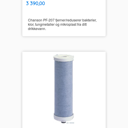
inkl.
Pris
3 390,00
mva.
Chanson PF-207 fjerner/reduserer bakterier,
klor, tungmetaller og mikroplast fra ditt
drikkevann.