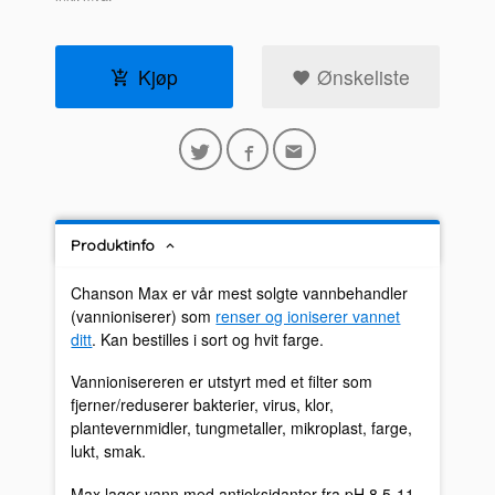
Kjøp
Ønskeliste
Produktinfo
Chanson Max er vår mest solgte vannbehandler
(vannioniserer) som
renser og ioniserer vannet
ditt
. Kan bestilles i sort og hvit farge.
Vannionisereren er utstyrt med et filter som
fjerner/reduserer bakterier, virus, klor,
plantevernmidler, tungmetaller, mikroplast, farge,
lukt, smak.
Max lager vann med antioksidanter fra pH 8,5-11,