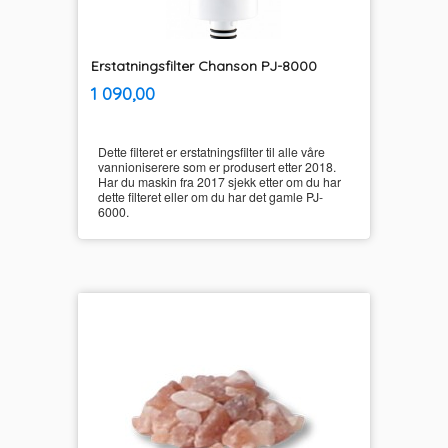
Erstatningsfilter Chanson PJ-8000
inkl.
Pris
1 090,00
mva.
Dette filteret er erstatningsfilter til alle våre
vannioniserere som er produsert etter 2018.
Har du maskin fra 2017 sjekk etter om du har
dette filteret eller om du har det gamle PJ-
6000.