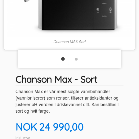
Chanson MAX Sort
Chanson Max - Sort
Chanson Max er vår mest solgte vannbehandler
(vannioniserer) som renser, tilfører antioksidanter og
justerer pH-verdien i drikkevannet ditt. Kan bestilles i
sort og hvit farge.
Pris
NOK
24 990,00
inkl. mva.