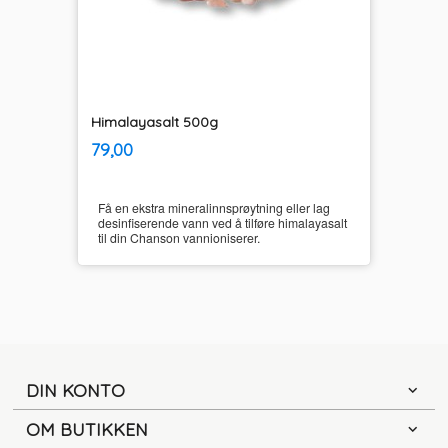
Himalayasalt 500g
inkl.
Pris
79,00
mva.
Få en ekstra mineralinnsprøytning eller lag
desinfiserende vann ved å tilføre himalayasalt
til din Chanson vannioniserer.
DIN KONTO
OM BUTIKKEN