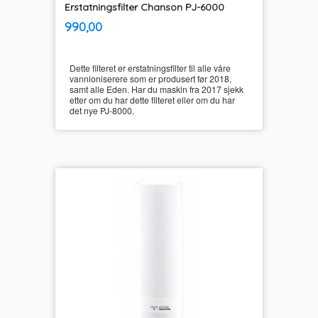
Erstatningsfilter Chanson PJ-6000
inkl.
Pris
990,00
mva.
Dette filteret er erstatningsfilter til alle våre
vannioniserere som er produsert før 2018,
samt alle Eden. Har du maskin fra 2017 sjekk
etter om du har dette filteret eller om du har
det nye PJ-8000.