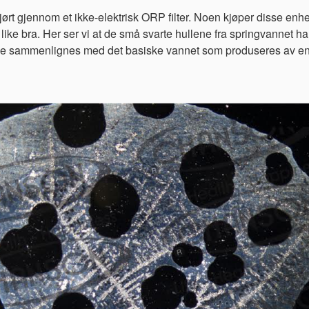
 kjørt gjennom et ikke-elektrisk ORP filter. Noen kjøper disse enhe
like bra. Her ser vi at de små svarte hullene fra springvannet har b
n ikke sammenlignes med det basiske vannet som produseres av e