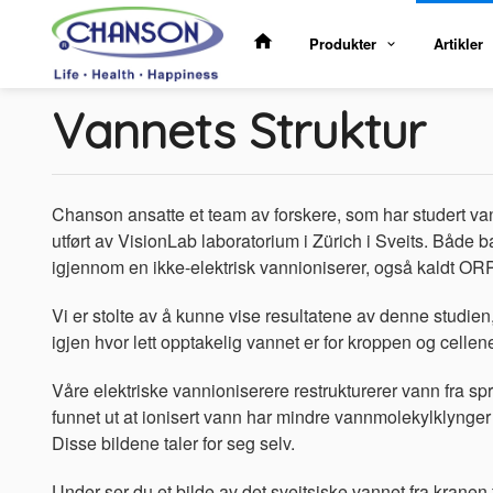
Gå
til
Produkter
Artikler
innholdet
Vannets Struktur
Chanson ansatte et team av forskere, som har studert van
utført av VisionLab laboratorium i Zürich i Sveits. Både ba
igjennom en ikke-elektrisk vannioniserer, også kaldt ORP f
Vi er stolte av å kunne vise resultatene av denne studien,
igjen hvor lett opptakelig vannet er for kroppen og celle
Våre elektriske vannioniserere restrukturerer vann fra s
funnet ut at ionisert vann har mindre vannmolekylklynger 
Disse bildene taler for seg selv.
Under ser du et bilde av det sveitsiske vannet fra kranen f