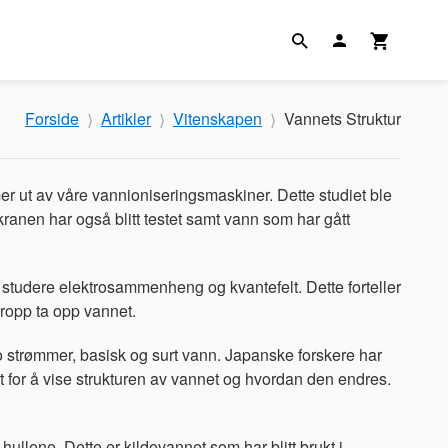
Forside
Artikler
Vitenskapen
Vannets Struktur
er ut av våre vannioniseringsmaskiner. Dette studiet ble
 kranen har også blitt testet samt vann som har gått
 å studere elektrosammenheng og kvantefelt. Dette forteller
kropp ta opp vannet.
o strømmer, basisk og surt vann. Japanske forskere har
et for å vise strukturen av vannet og hvordan den endres.
hullene. Dette er kildevannet som har blitt brukt i