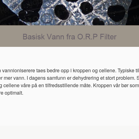
 vannioniserere taes bedre opp i kroppen og cellene. Typiske til
er mer vann. I dagens samfunn er dehydrering et stort problem. Se
n og cellene våre på en tilfredsstillende måte. Kroppen vår bør 
e optimalt.