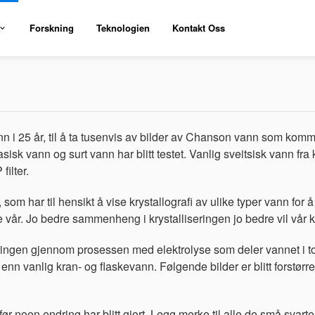
Forskning
Teknologien
Kontakt Oss
n i 25 år, til å ta tusenvis av bilder av Chanson vann som komm
sisk vann og surt vann har blitt testet. Vanlig sveitsisk vann fra
ilter.
 som har til hensikt å vise krystallografi av ulike typer vann for
ne vår. Jo bedre sammenheng i krystalliseringen jo bedre vil vår 
pringen gjennom prosessen med elektrolyse som deler vannet i t
enn vanlig kran- og flaskevann. Følgende bilder er blitt forstørr
ør noen endring har blitt gjort. Legg merke til alle de små svarte 