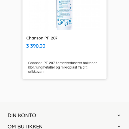
Chanson PF-207
inkl.
Pris
3 390,00
mva.
Chanson PF-207 fjerner/reduserer bakterier,
klor, tungmetaller og mikroplast fra ditt
drikkevann.
DIN KONTO
OM BUTIKKEN